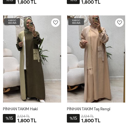
1,800 TL
1,800 TL
4-
2-
3-
1-
5-
4-
2-
3-
1-
5-
60-
52-
56-
48-
64-
60-
52-
56-
48-
64-
KARGO
KARGO
62
54
58
50
66
62
54
58
50
66
BEDAVA
BEDAVA
PİNHAN TAKIM Haki
PİNHAN TAKIM Taş Rengi
2,124 TL
2,124 TL
15
15
%
%
1,800 TL
1,800 TL
4-
2-
3-
1-
5-
4-
2-
3-
1-
5-