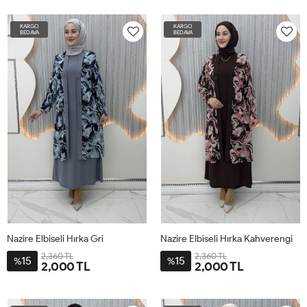
60-
52-
56-
48-
64-
60-
52-
56-
48-
64-
KARGO
KARGO
62
54
58
50
66
62
54
58
50
66
BEDAVA
BEDAVA
Nazire Elbiseli Hırka Gri
Nazire Elbiseli Hırka Kahverengi
2,360 TL
2,360 TL
15
15
%
%
2,000 TL
2,000 TL
3-
4-
1-L-
2-
3-
4-
1-L-
2-
2XL-
3XL-
44
XL-
2XL-
3XL-
44
XL-