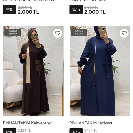
2,360 TL
2,360 TL
15
15
%
%
2,000 TL
2,000 TL
2-
1-
3-
4-
5-
6-
2-
1-
3-
4-
5-
6-
44
40-
46
48
50
52
44
40-
46
48
50
52
KARGO
KARGO
42
42
BEDAVA
BEDAVA
PİNHAN TAKIM Kahverengi
PİNHAN TAKIM Lacivert
2,124 TL
2,124 TL
15
15
%
%