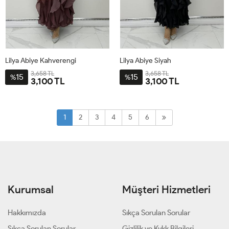
Lilya Abiye Kahverengi
Lilya Abiye Siyah
3,658 TL
3,658 TL
15
15
%
%
3,100 TL
3,100 TL
38
40
42
44
46
38
40
42
44
46
1
2
3
4
5
6
Kurumsal
Müşteri Hizmetleri
Hakkımızda
Sıkça Sorulan Sorular
Sıkça Sorulan Sorular
Gizlilik ve Kvkk Bilgileri