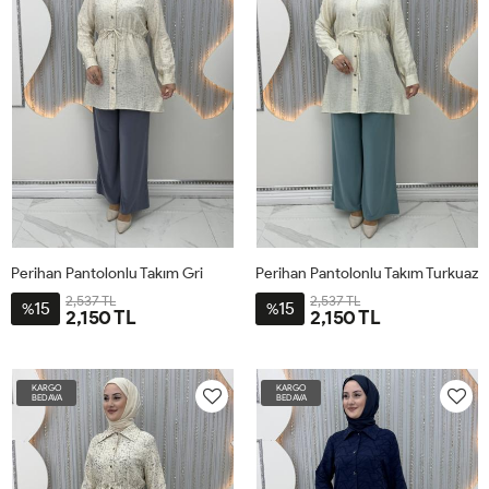
Perihan Pantolonlu Takım Gri
Perihan Pantolonlu Takım Turkuaz
2,537 TL
2,537 TL
15
15
%
%
2,150 TL
2,150 TL
4-
2-
1-
3-
4-
2-
1-
3-
54
48-
44-
52
54
48-
44-
52
KARGO
KARGO
50
46
50
46
BEDAVA
BEDAVA