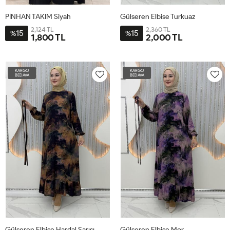
PİNHAN TAKIM Siyah
Gülseren Elbise Turkuaz
2,124 TL
2,360 TL
15
15
%
%
1,800 TL
2,000 TL
4-
2-
3-
1-
5-
2-
1-
3-
4-
5-
6-
60-
52-
56-
48-
64-
44
40-
46
48
50
52
KARGO
KARGO
62
54
58
50
66
42
BEDAVA
BEDAVA
Gülseren Elbise Hardal Sarısı
Gülseren Elbise Mor