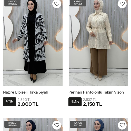
KARGO
KARGO
48-
52-
46
48-
52-
46
BEDAVA
BEDAVA
50
54
50
54
Nazire Elbiseli Hırka Siyah
Perihan Pantolonlu Takım Vizon
2,360 TL
2,537 TL
15
15
%
%
2,000 TL
2,150 TL
3-
4-
1-L-
2-
4-
2-
1-
3-
2XL-
3XL-
44
XL-
54
48-
44-
52
KARGO
KARGO
48-
52-
46
50
46
BEDAVA
BEDAVA