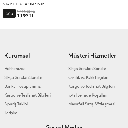
STAR ETEK TAKIM Siyah
1,414.82 TL
15
%
1,199 TL
2-
1-
3-
4-
44-
40-
48-
52-
46
42
50
54
Kurumsal
Müşteri Hizmetleri
Hakkımızda
Sıkça Sorulan Sorular
Sıkça Sorulan Sorular
Gizlilik ve Kvkk Bilgileri
Banka Hesaplarımız
Kargo ve Teslimat Bilgileri
Kargo ve Teslimat Bilgileri
İptal ve İade Koşulları
Sipariş Takibi
Mesafeli Satış Sözleşmesi
İletişim
Sosyal Medya