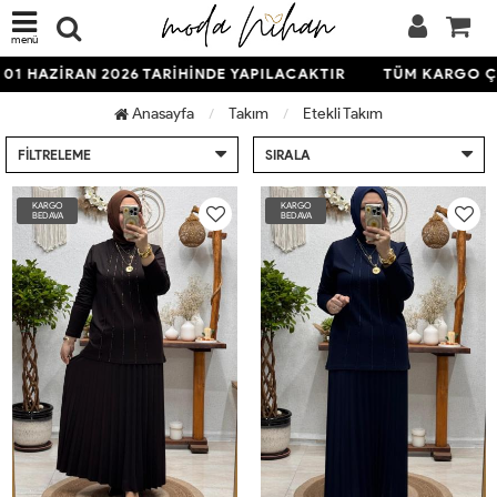
menü
01 HAZİRAN 2026 TARİHİNDE YAPILACAKTIR
TÜM KARGO ÇIK
Anasayfa
Takım
Etekli Takım
FILTRELEME
SIRALA
KARGO
KARGO
BEDAVA
BEDAVA