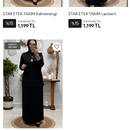
STAR ETEK TAKIM Kahverengi
STAR ETEK TAKIM Lacivert
1,414.82 TL
1,414.82 TL
15
15
%
%
1,199 TL
1,199 TL
2-
1-
3-
4-
2-
1-
3-
4-
44-
40-
48-
52-
44-
40-
48-
52-
KARGO
46
42
50
54
46
42
50
54
BEDAVA