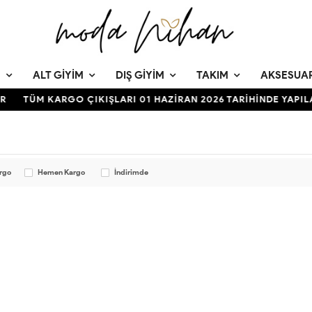
M
ALT GIYIM
DIŞ GIYIM
TAKIM
AKSESUA
R
TÜM KARGO ÇIKIŞLARI 01 HAZİRAN 2026 TARİHİNDE YAPIL
argo
Hemen Kargo
İndirimde