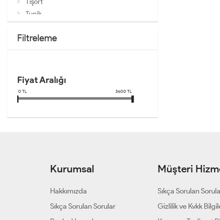
Tişört
Tunik
Filtreleme
Fiyat Aralığı
0
TL
3600
TL
Kurumsal
Müşteri Hizme
Hakkımızda
Sıkça Sorulan Sorul
Sıkça Sorulan Sorular
Gizlilik ve Kvkk Bilgil