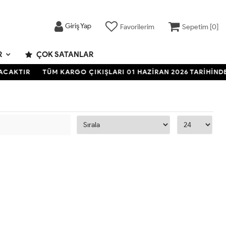
Giriş Yap
Favorilerim
Sepetim [
0
]
R
ÇOK SATANLAR
ACAKTIR
TÜM KARGO ÇIKIŞLARI 01 HAZİRAN 2026 TARİHİND