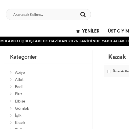
YENILER
ÜST GIYI
M KARGO ÇIKIŞLARI 01 HAZİRAN 2026 TARİHİNDE YAPILACAKTI
Kazak
Kategoriler
Ücretsiz K
Abiye
Atlet
Badi
Bluz
Elbise
Gömlek
İçlik
Kazak