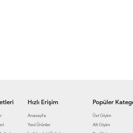
tleri
Hızlı Erişim
Popüler Katego
ar
Anasayfa
Üst Giyim
eri
Yeni Ürünler
Alt Giyim