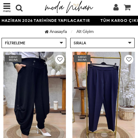
menü
HAZİRAN 2026 TARİHİNDE YAPILACAKTIR
TÜM KARGO ÇIKIŞL
Anasayfa
Alt Giyim
FILTRELEME
SIRALA
KARGO
KARGO
BEDAVA
BEDAVA