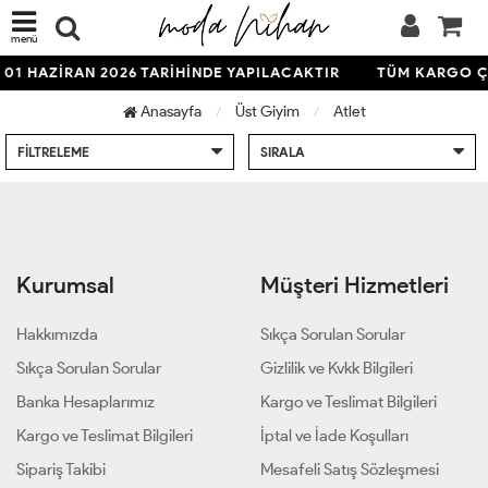
menü
01 HAZİRAN 2026 TARİHİNDE YAPILACAKTIR
TÜM KARGO ÇI
Anasayfa
Üst Giyim
Atlet
FILTRELEME
SIRALA
Kurumsal
Müşteri Hizmetleri
Hakkımızda
Sıkça Sorulan Sorular
Sıkça Sorulan Sorular
Gizlilik ve Kvkk Bilgileri
Banka Hesaplarımız
Kargo ve Teslimat Bilgileri
Kargo ve Teslimat Bilgileri
İptal ve İade Koşulları
Sipariş Takibi
Mesafeli Satış Sözleşmesi