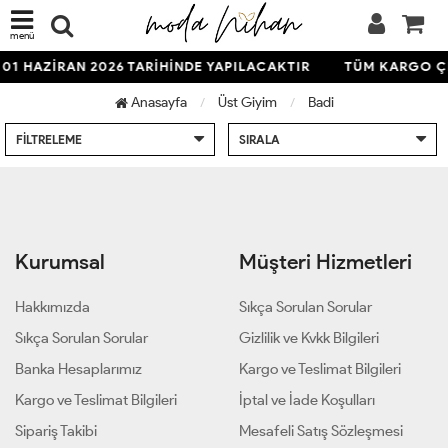
menü
01 HAZİRAN 2026 TARİHİNDE YAPILACAKTIR
TÜM KARGO ÇI
Anasayfa
Üst Giyim
Badi
FILTRELEME
SIRALA
Kurumsal
Müşteri Hizmetleri
Hakkımızda
Sıkça Sorulan Sorular
Sıkça Sorulan Sorular
Gizlilik ve Kvkk Bilgileri
Banka Hesaplarımız
Kargo ve Teslimat Bilgileri
Kargo ve Teslimat Bilgileri
İptal ve İade Koşulları
Sipariş Takibi
Mesafeli Satış Sözleşmesi