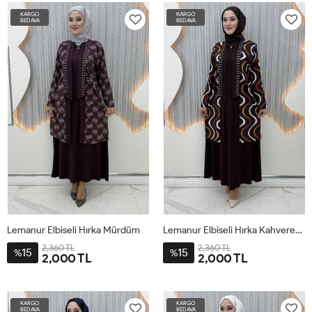
XL-
2XL-
3XL-
4XL-
XL-
2XL-
3XL-
4XL-
KARGO
KARGO
44-
50-
54-
58-
44-
50-
54-
58-
BEDAVA
BEDAVA
46-
52
56
60
46-
52
56
60
48
48
Lemanur Elbiseli Hırka Mürdüm
Lemanur Elbiseli Hırka Kahverengi
2,360 TL
2,360 TL
15
15
%
%
2,000 TL
2,000 TL
1-
2-
3-
4-
1-
2-
3-
4-
XL-
2XL-
3XL-
4XL-
XL-
2XL-
3XL-
4XL-
KARGO
KARGO
44-
50-
54-
58-
44-
50-
54-
58-
BEDAVA
BEDAVA