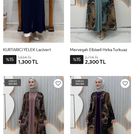
KURTARICI YELEK Lacivert
Merveşah Elbiseli Hırka Turkuaz
1,534 TL
2,714 TL
15
15
%
%
1,300 TL
2,300 TL
1-
2-
3-
4-
4-
5-
1-
2-
3-
42-
48-
54-
60-
4XL-
5XL-
XL-
2XL-
3XL-
KARGO
KARGO
44-
50-
56-
62-
58
60
50-
54
56
BEDAVA
BEDAVA
46
52
58
64
52