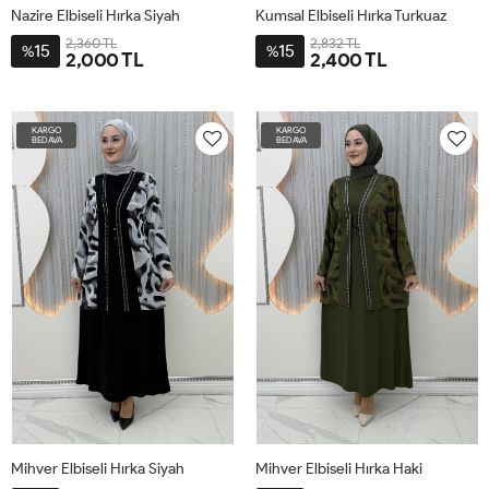
Nazire Elbiseli Hırka Siyah
Kumsal Elbiseli Hırka Turkuaz
2,360 TL
2,832 TL
15
15
%
%
2,000 TL
2,400 TL
3-
4-
1-L-
2-
4-
5-
1-
2-
3-
2XL-
3XL-
44
XL-
4XL-
5XL-
XL-
2XL-
3XL-
KARGO
KARGO
48-
52-
46
58
60
50-
54
56
BEDAVA
BEDAVA
50
54
52
Mihver Elbiseli Hırka Siyah
Mihver Elbiseli Hırka Haki