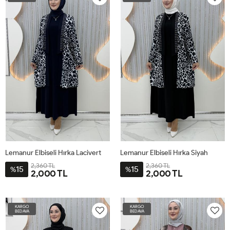
46-
52
56
60
46-
52
56
60
48
48
Lemanur Elbiseli Hırka Lacivert
Lemanur Elbiseli Hırka Siyah
2,360 TL
2,360 TL
15
15
%
%
2,000 TL
2,000 TL
1-
2-
3-
4-
1-
2-
3-
4-
XL-
2XL-
3XL-
4XL-
XL-
2XL-
3XL-
4XL-
KARGO
KARGO
44-
50-
54-
58-
44-
50-
54-
58-
BEDAVA
BEDAVA
46-
52
56
60
46-
52
56
60