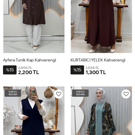
Ayfera Tunik Kap Kahverengi
KURTARICI YELEK Kahverengi
2,596 TL
1,534 TL
15
15
%
%
2,200 TL
1,300 TL
44
46
48
50
52
54
1-
2-
3-
4-
42-
48-
54-
60-
KARGO
KARGO
44-
50-
56-
62-
BEDAVA
BEDAVA
46
52
58
64