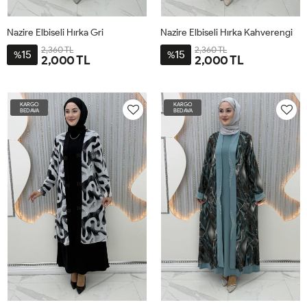
Nazire Elbiseli Hırka Gri
Nazire Elbiseli Hırka Kahverengi
2,360 TL
2,360 TL
15
15
%
%
2,000 TL
2,000 TL
3-
4-
1-L-
2-
3-
4-
1-L-
2-
2XL-
3XL-
44
XL-
2XL-
3XL-
44
XL-
KARGO
KARGO
48-
52-
46
48-
52-
46
BEDAVA
BEDAVA
50
54
50
54