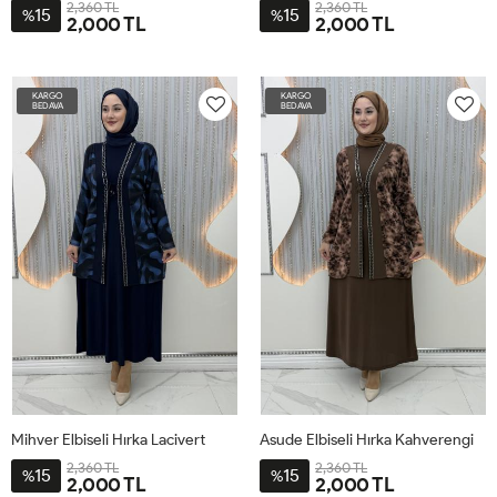
2,360 TL
2,360 TL
15
15
%
%
2,000 TL
2,000 TL
1-
2-
3-
4-
1-
2-
3-
4-
XL-
2XL-
3XL-
4XL-
XL-
2XL-
3XL-
4XL-
KARGO
KARGO
44-
50-
54-
58-
44-
50-
54-
58-
BEDAVA
BEDAVA
46-
52
56
60
46-
52
56
60
48
48
Mihver Elbiseli Hırka Lacivert
Asude Elbiseli Hırka Kahverengi
2,360 TL
2,360 TL
15
15
%
%
2,000 TL
2,000 TL