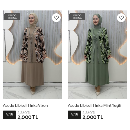
1-
2-
3-
4-
1-
2-
3-
4-
XL-
2XL-
3XL-
4XL-
XL-
2XL-
3XL-
4XL-
KARGO
KARGO
44-
50-
54-
58-
44-
50-
54-
58-
BEDAVA
BEDAVA
46-
52
56
60
46-
52
56
60
48
48
Asude Elbiseli Hırka Vizon
Asude Elbiseli Hırka Mint Yeşili
2,360 TL
2,360 TL
15
15
%
%
2,000 TL
2,000 TL
1-
2-
3-
4-
1-
2-
3-
4-