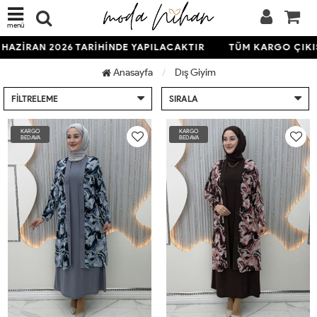
menü
ZİRAN 2026 TARİHİNDE YAPILACAKTIR
TÜM KARGO ÇIKIŞLA
Anasayfa
Dış Giyim
FILTRELEME
SIRALA
KARGO
KARGO
BEDAVA
BEDAVA