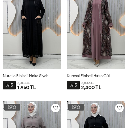
48
48
Nurella Elbiseli Hırka Siyah
Kumsal Elbiseli Hırka Gül
2,301 TL
2,832 TL
15
15
%
%
1,950 TL
2,400 TL
2-
3-
1-
4-
4-
5-
1-
2-
3-
2XL-
3XL-
XL-
4XL-
4XL-
5XL-
XL-
2XL-
3XL-
KARGO
KARGO
50-
54-
46-
58-
58
60
50-
54
56
BEDAVA
BEDAVA
52
56
48
60
52