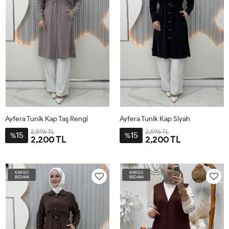
Ayfera Tunik Kap Taş Rengi
Ayfera Tunik Kap Siyah
2,596 TL
2,596 TL
15
15
%
%
2,200 TL
2,200 TL
44
46
48
50
52
54
44
46
48
50
52
54
KARGO
KARGO
BEDAVA
BEDAVA